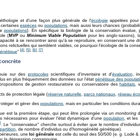
-éthologie et d'une façon plus générale de l'
écologie
appelées pour 
 certaines
espèces
ou
populations
, mais aussi leurs chances (probabili
de
populations
). En spécifique la biologie de la conservation évalue
ble (
MVP
ou
Minimum Viable Population
pour les anglo-saxons), 
apacité à se rencontrer ainsi qu'à se reproduire, en conservant une div
ons relictuelles qui semblent viables, ce pourquoi l'écologie de la cons
[
4
]
,
[
5
]
,
[
6
]
,
[
7
]
génétique
"
.
concrète
ppuie sur des
protocoles
scientifiques d'inventaire et d'
évaluation
, i
plus en plus fréquemment des données sur l'état
génétique des populat
 propositions de
gestion restauratoire
ou
conservatoire
des
habitats
, 
ts de protection légale (
réserve naturelle
,
parcs nationaux
,
réseau éco
protéger et gérer des
populations
, mais en particulier les conditions dur
que
est la première étape, qui peut être prolongée via un
monitoring
d
es nécessaires pour évaluer l'état dynamique d'une
population
, et le
]
. Le "conservateur" cherche surtout à éviter que le nombre d'individ
partition
, de nombre d'individus ou d'homogénéité génétique).
érieures, une
loi générale
est celle du seuil des 50/500 (e. g. Lodé & 
iter la dépression consanguine,