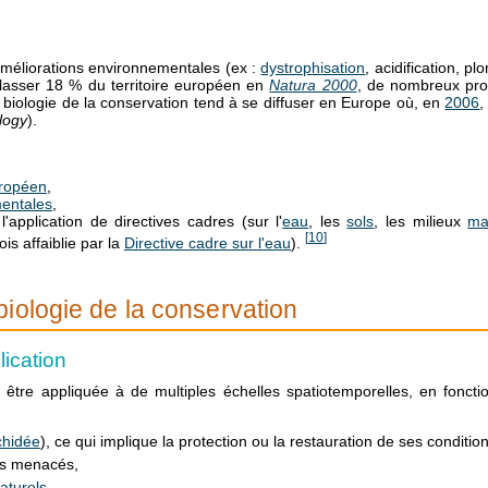
améliorations environnementales (ex :
dystrophisation
, acidification, pl
classer 18 % du territoire européen en
Natura 2000
, de nombreux prob
a biologie de la conservation tend à se diffuser en Europe où, en
2006
,
logy
).
uropéen
,
entales
,
application de directives cadres (sur l'
eau
, les
sols
, les milieux
ma
[
10
]
is affaiblie par la
Directive cadre sur l'eau
).
iologie de la conservation
lication
 être appliquée à de multiples échelles spatiotemporelles, en fonct
chidée
), ce qui implique la protection ou la restauration de ses conditio
us menacés,
aturels
.