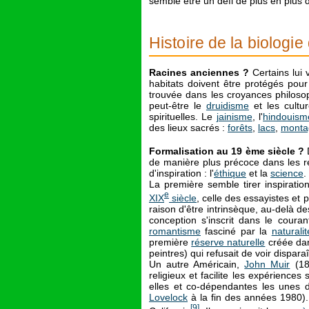
semble être un défi de plus en plus di
Histoire de la biologie
Racines anciennes ?
Certains lui 
habitats doivent être protégés pour
trouvée dans les croyances philosop
peut-être le
druidisme
et les cultur
spirituelles. Le
jainisme
, l'
hindouism
des lieux sacrés :
forêts
,
lacs
,
monta
Formalisation au 19 ème siècle ?
D
de manière plus précoce dans les ré
d'inspiration : l'
éthique
et la
science
.
La première semble tirer inspiratio
e
XIX
siècle
, celle des essayistes et
raison d'être intrinsèque, au-delà
conception s'inscrit dans le couran
romantisme
fasciné par la
naturalit
première
réserve naturelle
créée dan
peintres) qui refusait de voir dispar
Un autre Américain,
John Muir
(18
religieux et facilite les expérience
elles et co-dépendantes les unes
Lovelock
à la fin des années 1980).
[
9
]