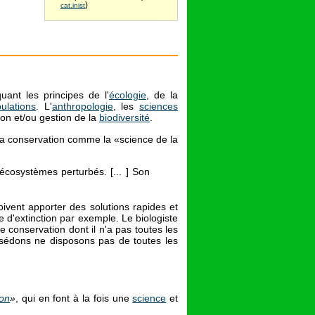
)
cat.inist
uant les principes de l'
écologie
, de la
ulations
. L'
anthropologie
, les
sciences
ion et/ou gestion de la
biodiversité
.
e la conservation comme la «science de la
cosystèmes perturbés. [... ] Son
doivent apporter des solutions rapides et
d'extinction par exemple. Le biologiste
conservation dont il n'a pas toutes les
ssédons ne disposons pas de toutes les
ion
»
, qui en font à la fois une
science
et