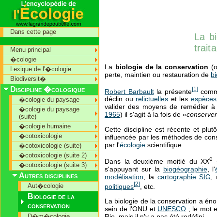
Dans cette page
La bi
trait
Menu principal
�cologie
La
biologie de la conservation
(
Lexique de l'�cologie
perte, maintien ou restauration de
bi
Biodiversit�
Discipline �cologique
[
1
]
Robert Barbault
la présente
comme
déclin ou
relictuelles
et les
espèces
�cologie du paysage
valider des moyens de remédier à 
�cologie du paysage
1965
) il s'agit à la fois de «
conserver 
(suite)
�cologie humaine
Cette discipline est récente et plu
�cotoxicologie
influencée par les méthodes de conse
par l'
écologie
scientifique.
�cotoxicologie (suite)
�cotoxicologie (suite 2)
e
Dans la deuxième moitié du
XX
s
�cotoxicologie (suite 3)
s'appuyant sur la
biogéographie
, l'
Autres disciplines
modélisation
, la
cartographie
SIG
,
[
2
]
Aut�cologie
politiques
, etc.
Biologie de la
La biologie de la conservation a én
conservation
sein de l'ONU et
UNESCO
; le mot e
D�m�cologie
Rio, mais il n'y a pas été redéfini.