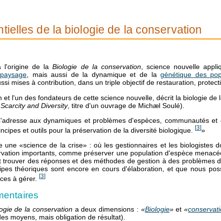
tielles de la biologie de la conservation
 l'origine de la
Biologie de la conservation
, science nouvelle appliq
 paysage
, mais aussi de la dynamique et de la
génétique des pop
ssi mises à contribution, dans un triple objectif de restauration, protect
in et l'un des fondateurs de cette science nouvelle, décrit la biologie d
Scarcity and Diversity
, titre d'un ouvrage de Michæl Soulé).
 s'adresse aux dynamiques et problèmes d'espèces, communautés et é
[
3
]
incipes et outils pour la préservation de la diversité biologique.
»
me une «science de la crise» : où les gestionnaires et les biologistes 
vation importants, comme préserver une population d'espèce menacée 
 trouver des réponses et des méthodes de gestion à des problèmes de 
ncipes théoriques sont encore en cours d'élaboration, et que nous po
[
3
]
èces à gérer.
entaires
logie de la conservation
a deux dimensions :
«
Biologie
»
et
«
conservat
es moyens, mais obligation de résultat).