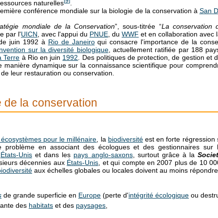
[
9
]
essources naturelles
.
remière conférence mondiale sur la biologie de la conservation à
San D
ratégie mondiale de la Conservation
”, sous-titrée “
La conservation 
e par l'
UICN
, avec l'appui du
PNUE
, du
WWF
et en collaboration avec 
e juin 1992 à
Rio de Janeiro
qui consacre l'importance de la conser
vention sur la diversité biologique
, actuellement ratifiée par 188 pay
 Terre
à Rio en juin
1992
. Des politiques de protection, de gestion et 
de manière dynamique sur la connaissance scientifique pour comprendr
 de leur restauration ou conservation.
e de la conservation
 écosystèmes pour le millénaire
, la
biodiversité
est en forte régression 
 problème en associant des écologues et des gestionnaires sur le 
x
États-Unis
et dans les
pays anglo-saxons
, surtout grâce à la
Socie
usieurs décennies aux
États-Unis
, et qui compte en 2007 plus de 10 
iodiversité
aux échelles globales ou locales doivent au moins répondre
s
de grande superficie en
Europe
(perte d'
intégrité écologique
ou destr
sante des
habitats
et des
paysages
,