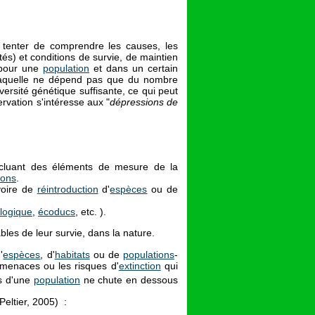
tenter de comprendre les causes, les
tés) et conditions de survie, de maintien
, pour une
population
et dans un certain
laquelle ne dépend pas que du nombre
ersité génétique suffisante, ce qui peut
ervation s'intéresse aux "
dépressions de
ncluant des éléments de mesure de la
ions
.
voire de
réintroduction
d'
espèces
ou de
logique
,
écoducs
, etc. ).
ables de leur survie, dans la nature.
'
espèces
, d'
habitats
ou de
populations
-
s menaces ou les risques d'
extinction
qui
us d'une
population
ne chute en dessous
Peltier, 2005) :