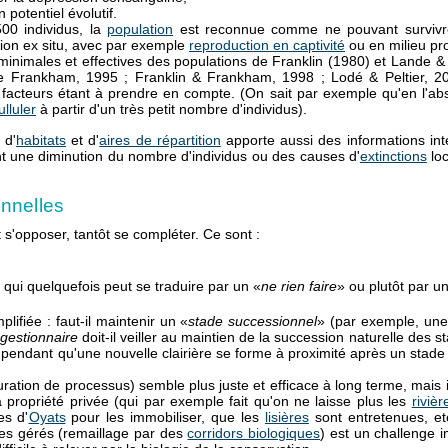
 potentiel évolutif.
500 individus, la
population
est reconnue comme ne pouvant survivre 
ion ex situ, avec par exemple
reproduction en captivité
ou en milieu pr
 minimales et effectives des populations de Franklin (1980) et Lande &
ue Frankham, 1995 ; Franklin & Frankham, 1998 ; Lodé & Peltier, 20
facteurs étant à prendre en compte. (On sait par exemple qu'en l'a
ulluler
à partir d'un très petit nombre d'individus).
 d'
habitats
et d'
aires de répartition
apporte aussi des informations int
 une diminution du nombre d'individus ou des causes d'
extinctions
loc
nnelles
s'opposer, tantôt se compléter. Ce sont :
 qui quelquefois peut se traduire par un «
ne rien faire
» ou plutôt par u
lifiée : faut-il maintenir un «
stade successionnel
» (par exemple, un
gestionnaire
doit-il veiller au maintien de la succession naturelle des
 pendant qu'une nouvelle clairière se forme à proximité après un stade 
ration de processus) semble plus juste et efficace à long terme, mais
 propriété privée (qui par exemple fait qu'on ne laisse plus les
rivièr
es d'
Oyats
pour les immobiliser, que les
lisières
sont entretenues, et
ces gérés (remaillage par des
corridors biologiques
) est un challenge i