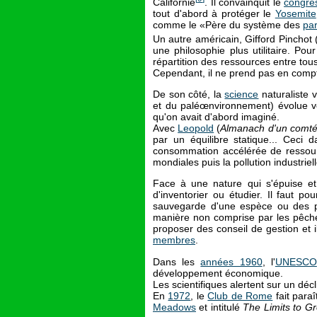
Californie
. Il convainquit le
congrè
tout d'abord à protéger le
Yosemite
comme le «Père du système des
pa
Un autre américain, Gifford Pincho
une philosophie plus utilitaire. Pou
répartition des ressources entre tou
Cependant, il ne prend pas en compt
De son côté, la
science
naturaliste 
et du paléœnvironnement) évolue 
qu'on avait d'abord imaginé.
Avec
Leopold
(
Almanach d'un comté
par un équilibre statique... Ceci 
consommation accélérée de ressourc
mondiales puis la pollution industrie
Face à une nature qui s'épuise et
d'inventorier ou étudier. Il faut p
sauvegarde d'une espèce ou des pa
manière non comprise par les pêche
proposer des conseil de gestion et i
membres
.
Dans les
années 1960
, l'
UNESCO
développement économique.
Les scientifiques alertent sur un déc
En
1972
, le
Club de Rome
fait para
Meadows
et intitulé
The Limits to G