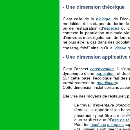
- Une
dimension théorique
C'est celle de la
biologie
, de l'éco
modalités et les étapes du déclin de
ou de restauration (d'
espèces
ou 
contexte la population minimale via
d'individus mais également de leur c
ne plus être la cas dans des populati
consanguinité
" ainsi qu'à la "
dérive 
- Une
dimension applicative
C'est l'aspect
conservation
. Il s'a
dynamique d'une
population
, et de 
Sur cette base, l'écologue fait des
«renforcement de
population
»
.
Cette dimension inclut certains aspec
Elle vise des moyens de restaurer, 
Le travail d'
inventaire biologi
témoin. Ils apportent les bas
[
8
pèseraient peut-être sur elle
d'un seuil critique (d'
aire de ré
Pour les
espèces
animales
sup
- 50 individus suffiraient à év