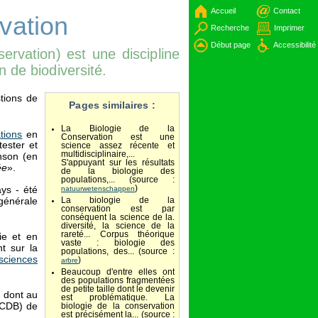
Accueil
Contact
vation
Recherche
Imprimer
Début page
Accessibilité
ervation) est une discipline
n de biodiversité.
stions de
Pages similaires :
La Biologie de la
tions
en
Conservation est une
tester et
science assez récente et
multidisciplinaire,...
nson (en
S'appuyant sur les résultats
ée
».
de la biologie des
populations,... (source :
)
ays - été
natuurwetenschappen
 générale
La biologie de la
conservation est par
conséquent la science de la.
diversité, la science de la
rareté... Corpus théorique
gie et en
vaste : biologie des
t sur la
populations, des... (source :
sciences
)
arbre
Beaucoup d'entre elles ont
des populations fragmentées
de petite taille dont le devenir
, dont au
est problématique. La
CDB) de
biologie de la conservation
est précisément la... (source :