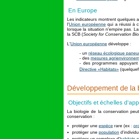
En Europe
Les indicateurs montrent quelques 
l'
Union européenne
qui a réussi à 
lorsque la situation n'empire pas. L
la SCB (
Society for Conservation Bio
L'
Union européenne
développe :
- un
réseau écologique pane
- des
mesures agrienvironnem
- des programmes appuyant l'
Directive «Habitats»
(quelquefo
Développement de la b
Objectifs et échelles d'app
La biologie de la conservation peut
conservation :
protéger une
espèce
rare (ex :
or
protéger une
population
d'individ
protéger un complexe d'
habitats n