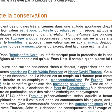
fficile à relever par la biologie de la conservation.
 de la conservation
voient des origines très anciennes dans une attitude spontanée chez
 leur valeur
esthétique
,
culturelle
ou
religieuse
intrinsèque, attitude 
hiques et religieuses fondant la
relation Homme-Nature
. Les philos
es de l'
Europe
antique
, reconnaissent une valeur sacrée à des sit
e
, le
bouddhisme
accordent une valeur sacrée aux
animaux
. Beaucou
gnes
, ou des
animaux
totems ou sacrés, dont la chasse est interdite...
ans l'
hémisphère Nord
, un intérêt marqué pour la protection de la n
gions allemandes ainsi qu'aux États-Unis. Il semble qu'on puisse lu
n outre des racines anciennes citées ci-dessus, d'approches non-éco
 poètes
américains
Ralph Waldo Emerson
et
Henry David Thoreau
. Ceux
 des gains économiques. La Nature est un temple où l'Homme peut com
t littéraire et philosophique du
transcendantalisme
. En
Europe
, l'e
é
et le caractère grandiose des
paysages
sauvages
... C'est ce cou
s la partie la plus ancienne de la
forêt
de
Fontainebleau
à la demande 
aître ce patrimoine, pour des raisons esthétiques et paysagères.
38-1914) défend l'
éthique
préservationniste, selon laquelle la beau
s spirituelles. Mais il voit aussi dans les communautés biologiques, d
 des autres (Ces communautés annoncent les
superorganismes
et l'
 Avec Thoreau, John Muir dénonce les conséquences de l'élevage et d