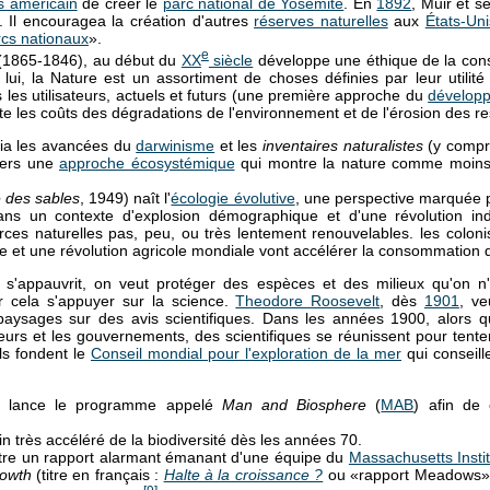
s américain
de créer le
parc national de Yosemite
. En
1892
, Muir et s
. Il encouragea la création d'autres
réserves naturelles
aux
États-Uni
rcs nationaux
».
e
t (1865-1846), au début du
XX
siècle
développe une éthique de la cons
r lui, la Nature est un assortiment de choses définies par leur utilité
s les utilisateurs, actuels et futurs (une première approche du
dévelop
e les coûts des dégradations de l'environnement et de l'érosion des r
via les avancées du
darwinisme
et les
inventaires naturalistes
(y compri
vers une
approche écosystémique
qui montre la nature comme moins 
 des sables
, 1949) naît l'
écologie évolutive
, une perspective marquée 
dans un contexte d'explosion démographique et d'une révolution in
es naturelles pas, peu, ou très lentement renouvelables. les colonis
lle et une révolution agricole mondiale vont accélérer la consommation d
 s'appauvrit, on veut protéger des espèces et des milieux qu'on
our cela s'appuyer sur la science.
Theodore Roosevelt
, dès
1901
, ve
ysages sur des avis scientifiques. Dans les années 1900, alors 
urs et les gouvernements, des scientifiques se réunissent pour tent
ls fondent le
Conseil mondial pour l'exploration de la mer
qui conseill
lance le programme appelé
Man and Biosphere
(
MAB
) afin de 
lin très accéléré de la biodiversité dès les années 70.
ître un rapport alarmant émanant d'une équipe du
Massachusetts Insti
rowth
(titre en français :
Halte à la croissance ?
ou «rapport Meadows»).