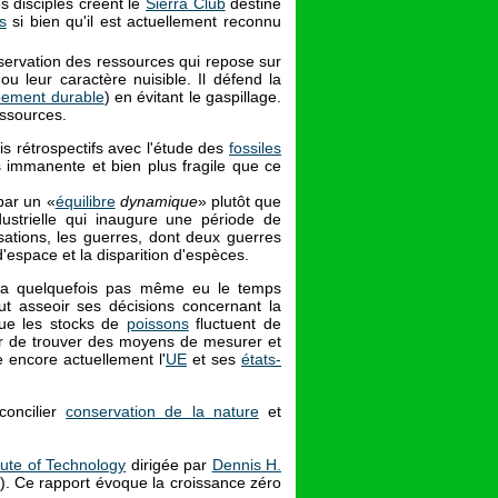
es disciples créent le
Sierra Club
destiné
s
si bien qu'il est actuellement reconnu
ervation des ressources qui repose sur
 ou leur caractère nuisible. Il défend la
pement durable
) en évitant le gaspillage.
essources.
s rétrospectifs avec l'étude des
fossiles
immanente et bien plus fragile que ce
par un «
équilibre
dynamique
» plutôt que
dustrielle qui inaugure une période de
ations, les guerres, dont deux guerres
'espace et la disparition d'espèces.
 n'a quelquefois pas même eu le temps
ut asseoir ses décisions concernant la
que les stocks de
poissons
fluctuent de
er de trouver des moyens de mesurer et
e encore actuellement l'
UE
et ses
états-
concilier
conservation de la nature
et
tute of Technology
dirigée par
Dennis H.
 Ce rapport évoque la croissance zéro