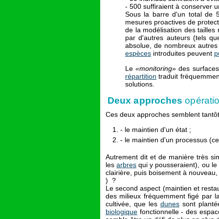
- 500 suffiraient à conserver un
Sous la barre d'un total de 
mesures proactives de protect
de la modélisation des tailles
par d'autres auteurs (tels q
absolue, de nombreux autres 
espèces
introduites peuvent
p
Le
«monitoring»
des surfaces
répartition
traduit fréquemment
solutions.
Deux approches
opératio
Ces deux approches semblent tantôt 
- le maintien d'un état ;
- le maintien d'un processus (ce
Autrement dit et de manière très simp
les
arbres
qui y pousseraient), ou le
clairière, puis boisement à nouveau,
) ?
Le second aspect (maintien et restau
des milieux fréquemment figé par la
cultivée, que les
dunes
sont planté
biologique
fonctionnelle - des espa