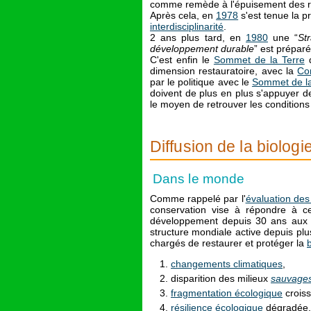
comme remède à l'épuisement des r
Après cela, en
1978
s'est tenue la p
interdisciplinarité
.
2 ans plus tard, en
1980
une “
St
développement durable
” est préparé
C'est enfin le
Sommet de la Terre
d
dimension restauratoire, avec la
Con
par le politique avec le
Sommet de la
doivent de plus en plus s'appuyer 
le moyen de retrouver les conditions
Diffusion de la biologi
Dans le monde
Comme rappelé par l'
évaluation des
conservation vise à répondre à ce
développement depuis 30 ans au
structure mondiale active depuis pl
chargés de restaurer et protéger la
b
changements climatiques
,
disparition des milieux
sauvage
fragmentation écologique
crois
résilience écologique
dégradée.