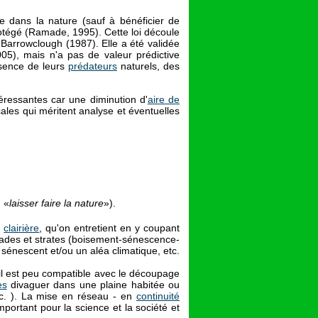
dans la nature (sauf à bénéficier de
otégé (Ramade, 1995). Cette loi découle
 Barrowclough (1987). Elle a été validée
05), mais n'a pas de valeur prédictive
bsence de leurs
prédateurs
naturels, des
éressantes car une diminution d'
aire de
ales qui méritent analyse et éventuelles
n «
laisser faire la nature
»).
e
clairière
, qu'on entretient en y coupant
 stades et strates (boisement-sénescence-
sénescent et/ou un aléa climatique, etc.
 il est peu compatible avec le découpage
es
divaguer dans une plaine habitée ou
c. ). La mise en réseau - en
continuité
mportant pour la science et la société et