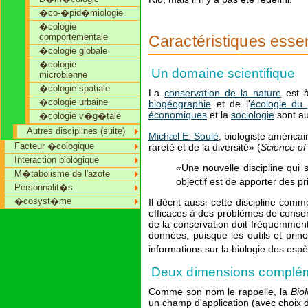
�co-�pid�miologie
�cologie
comportementale
Caractéristiques essen
�cologie globale
�cologie
Un domaine scientifique
microbienne
�cologie spatiale
La
conservation de la nature
est à
�cologie urbaine
biogéographie
et de l'
écologie du
économiques
et la
sociologie
sont au
�cologie v�g�tale
Autres disciplines (suite)
Michæl E. Soulé
, biologiste américa
Facteur �cologique
rareté et de la diversité» (
Science of 
Interaction biologique
«Une nouvelle discipline qui
M�tabolisme de l'azote
objectif est de apporter des pr
Personnalit�s
�cosyst�me
Il décrit aussi cette discipline com
efficaces à des problèmes de conser
de la conservation doit fréquemment
données, puisque les outils et pri
informations sur la biologie des esp
Deux dimensions complém
Comme son nom le rappelle, la
Bio
un champ d'application (avec choix d