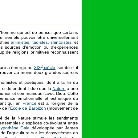
 l'homme qui est de penser que certains
qui semble pouvoir être universellement
ophies
animistes
,
taoïstes
,
shintoïstes
, et
es sources d'émotion ou d'expériences
p de religions primitives reconnaissent
e
ature a émergé au
XIX
siècle
, semble-t-il
i trouver au moins deux grandes sources
nomistes et poétiques, dont à la fin du
-ci défendent l'idée que la
Nature
a une
munier et communiquer avec Dieu. Cette
xpérience émotionnelle et esthétique du
rant qui en
France
est à l'origine de la
de l'
École de Barbizon
(mouvement de
té de la Nature stimule les sentiments
es ensembles d'espèces co-évoluant entre
hypothèse Gaia
développée par James
e l'agriculture sur les écosystèmes en