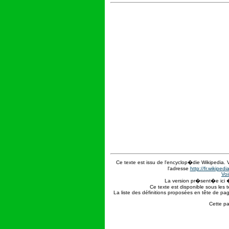
Ce texte est issu de l'encyclop�die Wikipedia.
l'adresse
http://fr.wikip
Voi
La version pr�sent�e ici 
Ce texte est disponible sous les 
La liste des définitions proposées en tête de pa
Cette pa