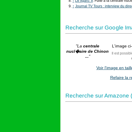
↑
Le figaro. fr
. Fuite à la centrale nu
↑
Journal TV Tours : interview du dire
Recherche sur Google Im
"La
centrale
L'image ci-
nucl�aire de Chinon
Il est possib
...
"
Voir l'image en tai
Refaire la 
Recherche sur Amazone (l