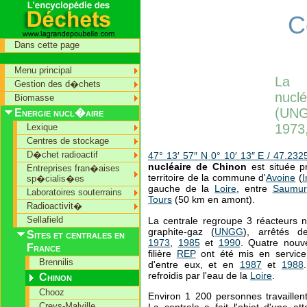
C
Dans cette page
Menu principal
La 
Gestion des d�chets
nucl
Biomasse
(UNG
Energie nucl�aire
1973
Lexique
Centres de stockage
D�chet radioactif
47° 13′ 57″ N
0° 10′ 13″ E
/
47.232
nucléaire de Chinon
est située 
Entreprises fran�aises
territoire de la commune d'
Avoine
(
I
sp�cialis�es
gauche de la
Loire
, entre
Saumur
Laboratoires souterrains
Tours
(50 km en amont).
Radioactivit�
Sellafield
La centrale regroupe 3 réacteurs nu
graphite-gaz (
UNGG
), arrêtés d
Sites et centrales en
1973
,
1985
et
1990
. Quatre nouv
France
filière
REP
ont été mis en servic
Brennilis
d'entre eux, et en
1987
et
1988
refroidis par l'eau de la
Loire
.
Chinon
Chooz
Environ 1 200 personnes travaillent
Creys-Malville
La centrale a fait l'objet d'une at