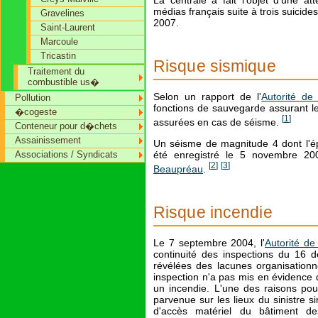
médias français suite à trois suicid
Gravelines
2007.
Saint-Laurent
Marcoule
Tricastin
Risque sismique
Traitement du
combustible us�
Selon un rapport de l'
Autorité de
Pollution
fonctions de sauvegarde assurant le
�cogeste
[
1
]
assurées en cas de séisme.
Conteneur pour d�chets
Assainissement
Un séisme de magnitude 4 dont l'ép
Associations / Syndicats
été enregistré le 5 novembre 20
[
2
]
[
3
]
Beaupréau
.
Risque incendie
Le 7 septembre 2004, l'
Autorité de
continuité des inspections du 16 
révélées des lacunes organisationne
inspection n'a pas mis en évidence de 
un incendie. L'une des raisons pour
parvenue sur les lieux du sinistre 
d'accès matériel du bâtiment des