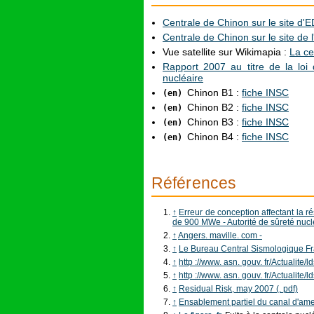
Centrale de Chinon sur le site d'
Centrale de Chinon sur le site de 
Vue satellite sur Wikimapia :
La ce
Rapport 2007 au titre de la loi 
nucléaire
Chinon B1 :
fiche INSC
(en)
Chinon B2 :
fiche INSC
(en)
Chinon B3 :
fiche INSC
(en)
Chinon B4 :
fiche INSC
(en)
Références
↑
Erreur de conception affectant la r
de 900 MWe - Autorité de sûreté nucl
↑
Angers. maville. com -
↑
Le Bureau Central Sismologique F
↑
http ://www. asn. gouv. fr/Actual
↑
http ://www. asn. gouv. fr/Actual
↑
Residual Risk, may 2007 (. pdf)
↑
Ensablement partiel du canal d'am